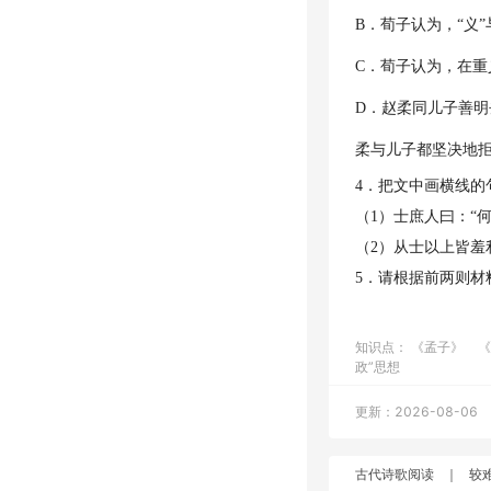
B．荀子认为，“义
C．荀子认为，在重
D．赵柔同儿子善
柔与儿子都坚决地
4．把文中画横线的
（1）士庶人曰：“
（2）从士以上皆羞
5．请根据前两则材
知识点：
《孟子》
政”思想
更新：2026-08-06
古代诗歌阅读
｜
较