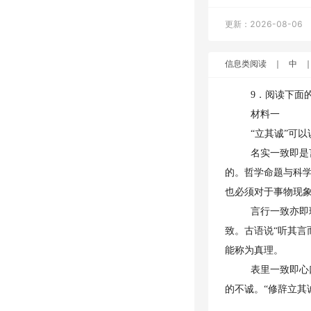
更新：2026-08-06
信息类阅读
｜
中
9．阅读下面
材料一
“立其诚”可
名实一致即是
的。哲学命题与科
也必须对于事物现
言行一致亦即
致。古语说“听其言
能称为真理。
表里一致即心
的不诚。“修辞立其