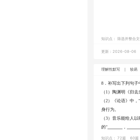
知识点：
筛选并整合文
更新：2026-08-06
理解性默写
｜
较易
8．补写出下列句子
（1）陶渊明《归去
（2）《论语》中，
身行为。
（3）音乐能给人
的“
，
知识点：
72篇
60篇