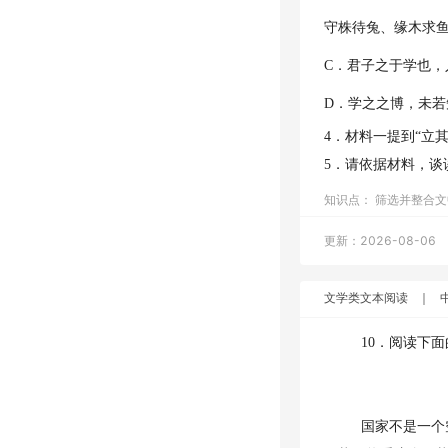
守株待兔、缘木求
C．君子之于学也
D．学之之博，未
4．材料一提到“立
5．请依据材料，谈
知识点：
筛选并整合文
更新：2026-08-06
文学类文本阅读
｜
10．阅读下
国家不是一个