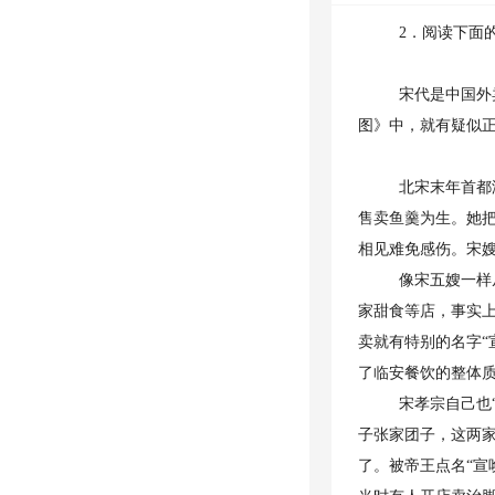
2．阅读下面
宋代是中国外
图》中，就有疑似正
北宋末年首都
售卖鱼羹为生。她
相见难免感伤。宋嫂
像宋五嫂一样
家甜食等店，事实上
卖就有特别的名字“
了临安餐饮的整体
宋孝宗自己也
子张家团子，这两
了。被帝王点名“宣