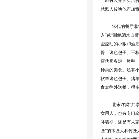
当时有人开店卖治脚
就派人传唤他严加责
宋代的餐厅非
入”或“谢绝酒水自
些流动的小贩和酒
骨、诸色包子、玉
店代卖炙鸡、燠鸭
种类的美食。还有
软羊诸色包子、猪
食盒往外送餐，很
北宋汴梁“共
女用人，也有专门
补墙壁，还是有人
匠”的木匠人和竹