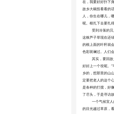
在，我要好好扑下
故乡大碗投看看的
人，你生在哪儿，
呢。根扎下去要扎
受到冷落的贝
这株芦子草现在还
的根上面的叶秆就
色彩斑斓过。人们
其实，要回故
好好上一个坟呢。”
乡的，想那里的山
定要把老人的这个
是各种的打搅，好
了尽头，于是寻访
一个气候宜人
的目光越过草原，