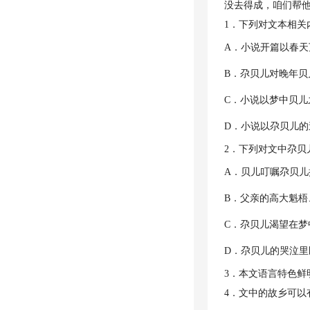
没去得成，咱们帮他
1．下列对文本相
A．小说开篇以春
B．尕贝儿对晚年
C．小说以梦中贝
D．小说以尕贝儿
2．下列对文中尕
A．贝儿叮嘱尕贝
B．父亲的高大魁
C．尕贝儿渴望在
D．尕贝儿的哭泣
3．本文语言特色鲜
4．文中的故乡可以