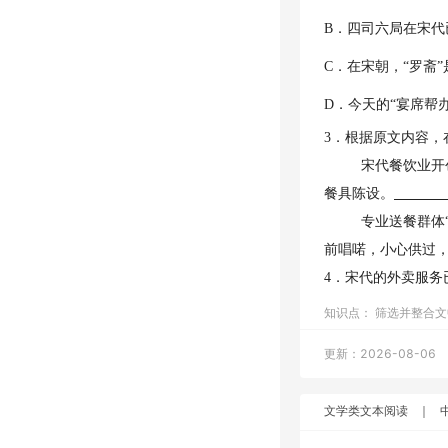
B．四司六局在宋
C．在宋朝，“罗斋
D．今天的“宴席帮
3．根据原文内容，
宋代餐饮业开
餐具陈设。
专业送餐群体
前唱喏，小心供过，
4．宋代的外卖服务
知识点：
筛选并整合文
更新：2026-08-06
文学类文本阅读
｜