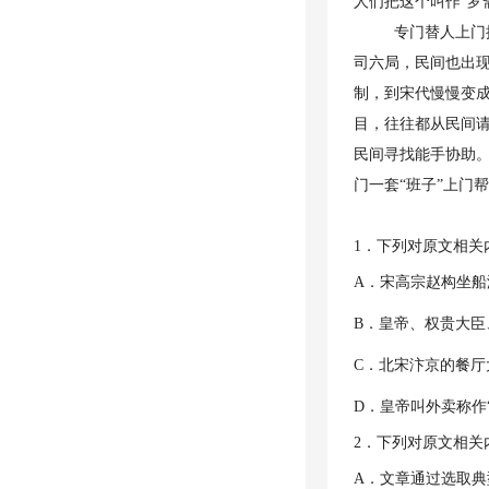
人们把这个叫作“罗
专门替人上门
司六局，民间也出
制，到宋代慢慢变成
目，往往都从民间
民间寻找能手协助。
门一套“班子”上门
1．下列对原文相
A．宋高宗赵构坐船
B．皇帝、权贵大
C．北宋汴京的餐
D．皇帝叫外卖称作
2．下列对原文相
A．文章通过选取