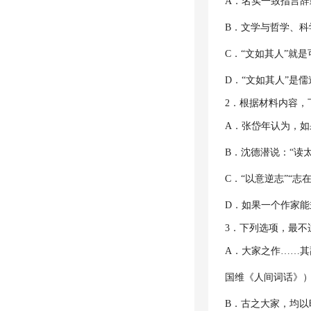
A．名实一致指言
B．文学与哲学、
C．“文如其人”就
D．“文如其人”是
2．根据材料内容
A．张岱年认为，
B．沈德潜说：“读
C．“以意逆志”“
D．如果一个作家能
3．下列选项，最
A．大家之作……
国维《人间词话》
B．古之大家，均