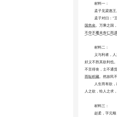
材料一：
孟子见梁惠王
孟子对曰：“
国危矣
。万乘之国
不夺不餍未有仁而
材料二：
义与利者，人
好义不胜其欲利也
不言得丧，士不通
而耻积藏
。然故民
人生而有欲，
人之欲，给人之求
材料三：
赵柔，字元顺