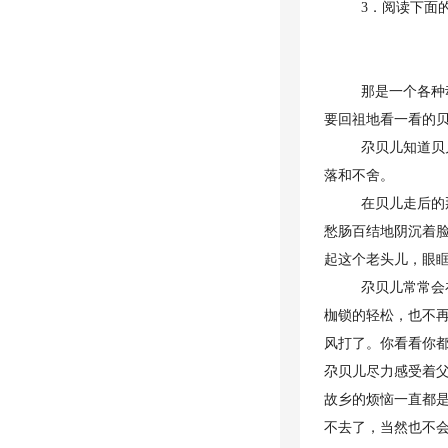
3．阅读下面
那是一个各种
要回祖地看一看的
尕贝儿知道贝
落和不舍。
在贝儿走后的
愁肠百结地阴沉着脸
起这个老头儿，眼
尕贝儿常常会
枷锁的轻松，也不
风打了。你看看你
尕贝儿尽力感受着
故乡的烦恼一直都
不去了，当然也不