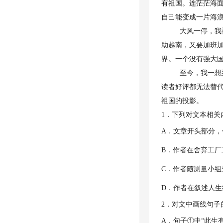
有祖国。连茫茫海
自己能变成一片海
大风一停，我
助越南，又要加班
界。一个没有强大
至今，我一想
读者好评都无法替
祖国的投影。
1．下列对文本相
A．文章开头部分
B．作者在舍弃工
C．作者随测量小
D．作者在叙述人
2．对文中画线句
A．句子①中“此生