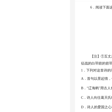
6．阅读下面
【注】①五丈
征战的白羽箭的箭
1．下列对这首诗
A．首句以景起情
B．“辽海鹤”用古
C．诗人向往葛天氏
D．诗人的爱国之