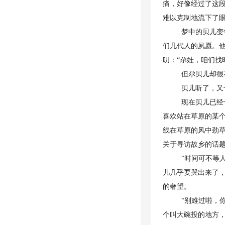
痛，好像经过了这
难以克制地流下了
梦中的贝儿变
们几代人的夙愿。
叨：“尕娃，咱们找
但尕贝儿却很
贝儿听了，又
现在贝儿已经
喜欢站在草原的某
线在草原的风中劲
关于寻访故乡的话
“时间可不等
儿几乎要哭出来了
的奢望。
“别难过啦，
个叫大碗投的地方