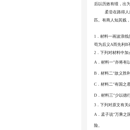
后以历效有绩，出
柔尝在路得人
匹。有商人知其贱，
1．材料一画波浪
苟为后义A而先利B
2．下列对材料中
A．材料一“亦将有
B．材料二“故义胜
C．材料二“有国之
D．材料三“少以德
3．下列对原文有关
A．孟子说“万乘之
险。