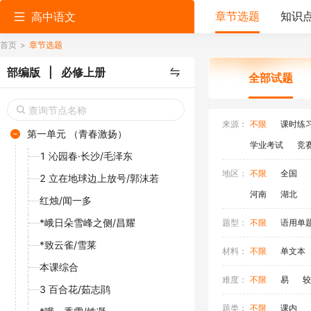
章节选题
知识
高中语文
首页
>
章节选题
部编版 | 必修上册
全部试题
来源：
不限
课时练
第一单元 （青春激扬）
学业考试
竞
1 沁园春·长沙/毛泽东
地区：
不限
全国
2 立在地球边上放号/郭沫若
河南
湖北
红烛/闻一多
*峨日朵雪峰之侧/昌耀
题型：
不限
语用单
*致云雀/雪莱
材料：
不限
单文本
本课综合
难度：
不限
易
较
3 百合花/茹志鹃
题类：
不限
课内