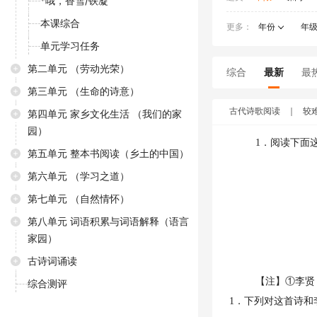
*哦，香雪/铁凝
本课综合
更多：
年份
年
单元学习任务
第二单元 （劳动光荣）
综合
最新
最
第三单元 （生命的诗意）
古代诗歌阅读
｜
较
第四单元 家乡文化生活 （我们的家
园）
1．阅读下面
第五单元 整本书阅读（乡土的中国）
第六单元 （学习之道）
第七单元 （自然情怀）
第八单元 词语积累与词语解释（语言
家园）
古诗词诵读
【注】①李贤
综合测评
1．下列对这首诗