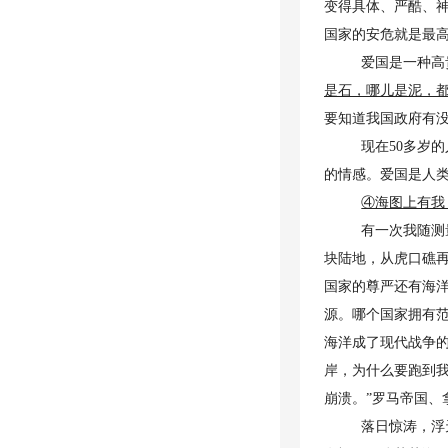
变得具体、严酷、
国家的安危就是最
爱国是一种高
是石，哪儿是泥，
要知道我国政府有
现在50多岁
的情感。爱国是人
④海图上有我
有一次我随测
块陆地，从虎口礁再
国家的尊严还有海
源。哪个国家拥有
海洋成了现代战争
岸，为什么要跑到
崩溃。”罗马帝国、
落日惊涛，浮