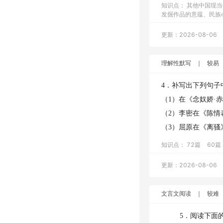
知识点：
其他中国现当
发掘作品的意蕴、民族
更新：2026-08-06
理解性默写
｜
较易
4．补写出下列句子
（1）在《念奴娇·
（2）李密在《陈情
（3）屈原在《离骚
知识点：
72篇
60篇
更新：2026-08-06
文言文阅读
｜
较难
5．阅读下面