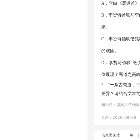
A．李白《蜀道难》
B．李贤诗首联与李
果。
C．李贤诗颔联借
的艰险。
D．李贤诗颈联“绝
位展现了蜀道之高
2．“一条古蜀道，
差异？请结合文本
知识点：
其他明代作
更新：2026-08-06
信息类阅读
｜
中