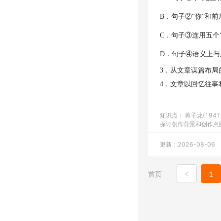
B．句子②“你”和
C．句子③连用五个
D．句子④语义上
3．从文章谋篇布局
4．文章以回忆往
知识点：
蒋子龙(1941
探讨创作背景和创作意
更新：2026-08-06
首页
1